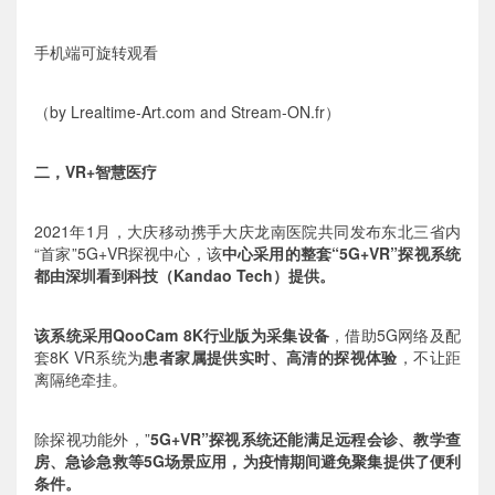
手机端可旋转观看
（by Lrealtime-Art.com and Stream-ON.fr）
二，VR+智慧医疗
2021年1月，大庆移动携手大庆龙南医院共同发布东北三省内
“首家”5G+VR探视中心，该
中心采用的整
套“5G+VR”探视系统
都由深圳看到科技（Kandao Tech）提供。
该系统采用QooCam 8K行业版为采集设备
，借助5G网络及配
套8K VR系统为
患者家属提供实时、高清的探视体验
，不让距
离隔绝牵挂。
除探视功能外，”
5G+VR”探视系统
还能满足远程会诊、教学查
房、急诊急救等5G场景应用，为疫情期间避免聚集提供了便利
条件。