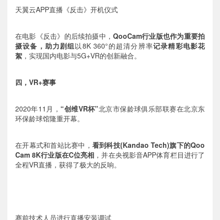
天翼云APP直播《反击》开机仪式
在电影《反击》的后续拍摄中，
QooCam行业版也作为重要拍
摄设备，助力剧组
以8K 360°的超清分辨率
记录精彩电影花
絮
，实现国内电影与5G+VR的创新融合。
四，VR+赛事
2020年11月，
“创维VR杯”
北京市保龄球俱乐部联赛在北京东
环保龄球馆隆重开幕。
在开幕式和首站比赛中，
看到科技(Kandao Tech)旗下的Qoo
Cam 8K行业版在C位亮相
，并在央视影音APP体育栏目进行了
全程VR直播，获得了极大的反响。
赛前技术人员进行直播安装调试